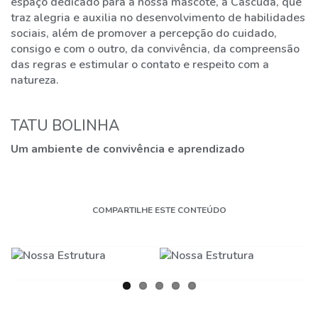
espaço dedicado para a nossa mascote, a Cascuda, que
traz alegria e auxilia no desenvolvimento de habilidades
FALE
sociais, além de promover a percepção do cuidado,
COM
consigo e com o outro, da convivência, da compreensão
A
das regras e estimular o contato e respeito com a
GENTE
natureza.
31
TATU BOLINHA
3773-
3868
Um ambiente de convivência e aprendizado
CHAT
WHATSAPP
COMPARTILHE ESTE CONTEÚDO
ENVIE-
NOS
UMA
MENSAGEM