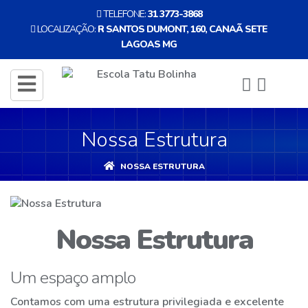
TELEFONE:
31 3773-3868
LOCALIZAÇÃO:
R SANTOS DUMONT, 160, CANAÃ SETE
LAGOAS MG
ENTRAR
CADASTRE-
toggle
SE
navigation
Nossa Estrutura
INÍCIO
NOSSA ESTRUTURA
A
ESCOLA
Nossa Estrutura
EDUCAÇÃO
INFANTIL
Um espaço amplo
Contamos com uma estrutura privilegiada e excelente
NOSSA