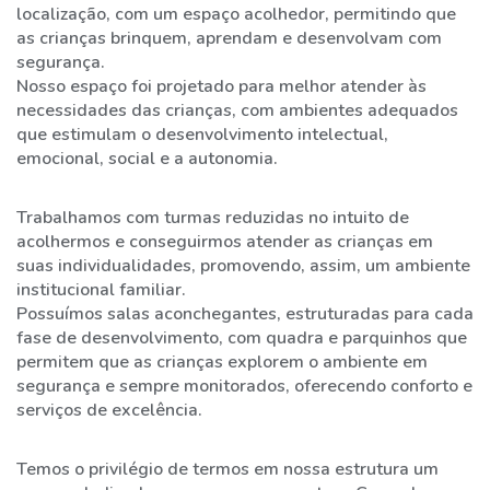
localização, com um espaço acolhedor, permitindo que
ESTRUTURA
as crianças brinquem, aprendam e desenvolvam com
segurança.
DIFERENCIAIS
Nosso espaço foi projetado para melhor atender às
DO
necessidades das crianças, com ambientes adequados
TATU
que estimulam o desenvolvimento intelectual,
emocional, social e a autonomia.
CALENDÁRIO
ATIVIDADES
Trabalhamos com turmas reduzidas no intuito de
acolhermos e conseguirmos atender as crianças em
suas individualidades, promovendo, assim, um ambiente
NOTÍCIAS/ATUALIDADES
institucional familiar.
Possuímos salas aconchegantes, estruturadas para cada
NOSSOS
fase de desenvolvimento, com quadra e parquinhos que
EVENTOS
permitem que as crianças explorem o ambiente em
segurança e sempre monitorados, oferecendo conforto e
AGENDAR
serviços de excelência.
VISITA
Temos o privilégio de termos em nossa estrutura um