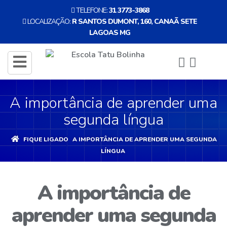
TELEFONE:
31 3773-3868
LOCALIZAÇÃO:
R SANTOS DUMONT, 160, CANAÃ SETE
LAGOAS MG
ENTRAR
CADASTRE-
toggle
SE
navigation
A importância de aprender uma
INÍCIO
segunda língua
A
ESCOLA
FIQUE LIGADO
A IMPORTÂNCIA DE APRENDER UMA SEGUNDA
LÍNGUA
EDUCAÇÃO
A importância de
INFANTIL
aprender uma segunda
NOSSA