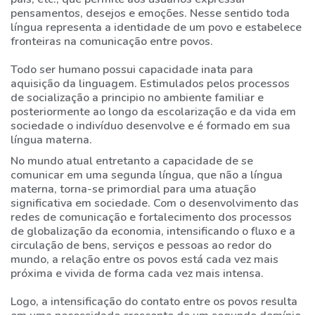
pensamentos, desejos e emoções. Nesse sentido toda
FALE
língua representa a identidade de um povo e estabelece
COM
fronteiras na comunicação entre povos.
A
GENTE
Todo ser humano possui capacidade inata para
aquisição da linguagem. Estimulados pelos processos
de socialização a principio no ambiente familiar e
31
posteriormente ao longo da escolarização e da vida em
3773-
sociedade o indivíduo desenvolve e é formado em sua
3868
língua materna.
No mundo atual entretanto a capacidade de se
comunicar em uma segunda língua, que não a língua
CHAT
materna, torna-se primordial para uma atuação
WHATSAPP
significativa em sociedade. Com o desenvolvimento das
redes de comunicação e fortalecimento dos processos
ENVIE-
de globalização da economia, intensificando o fluxo e a
NOS
circulação de bens, serviços e pessoas ao redor do
mundo, a relação entre os povos está cada vez mais
UMA
próxima e vivida de forma cada vez mais intensa.
MENSAGEM
Logo, a intensificação do contato entre os povos resulta