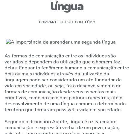
língua
ESTRUTURA
DIFERENCIAIS
COMPARTILHE ESTE CONTEÚDO
DO
TATU
CALENDÁRIO
As formas de comunicação entre os indivíduos são
ATIVIDADES
variadas e dependem da utilização que o homem faz
delas. Enquanto fenômeno humano a comunicação entre
dois ou mais indivíduos através da utilização da
NOTÍCIAS/ATUALIDADES
linguagem pode ser considerado um ato fundador da
vida em sociedade, ou seja, foi o desenvolvimento de
NOSSOS
formas de comunicação desde seus aspectos mais
EVENTOS
primitivos, como no caso das pinturas rupestres, até o
desenvolvimento de uma língua comum a determinado
território que tornaram possível a vida em sociedade.
AGENDAR
VISITA
Segundo o dicionário Aulete, língua é o sistema de
comunicação e expressão verbal de um povo, nação,
país, etc., que permite aos usuários expressar