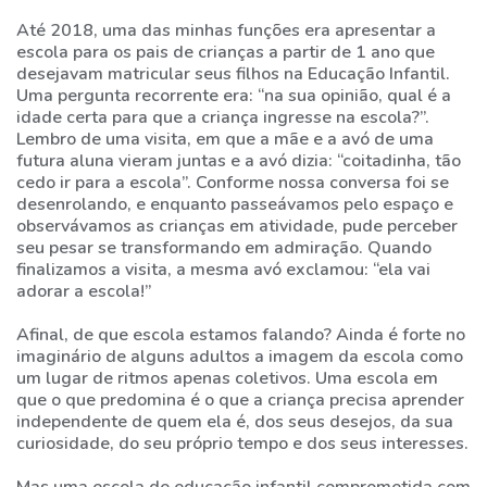
Até 2018, uma das minhas funções era apresentar a
FALE
escola para os pais de crianças a partir de 1 ano que
COM
desejavam matricular seus filhos na Educação Infantil.
A
Uma pergunta recorrente era: “na sua opinião, qual é a
GENTE
idade certa para que a criança ingresse na escola?”.
Lembro de uma visita, em que a mãe e a avó de uma
futura aluna vieram juntas e a avó dizia: “coitadinha, tão
31
cedo ir para a escola”. Conforme nossa conversa foi se
3773-
desenrolando, e enquanto passeávamos pelo espaço e
3868
observávamos as crianças em atividade, pude perceber
seu pesar se transformando em admiração. Quando
finalizamos a visita, a mesma avó exclamou: “ela vai
CHAT
adorar a escola!”
WHATSAPP
Afinal, de que escola estamos falando? Ainda é forte no
ENVIE-
imaginário de alguns adultos a imagem da escola como
um lugar de ritmos apenas coletivos. Uma escola em
NOS
que o que predomina é o que a criança precisa aprender
UMA
independente de quem ela é, dos seus desejos, da sua
MENSAGEM
curiosidade, do seu próprio tempo e dos seus interesses.