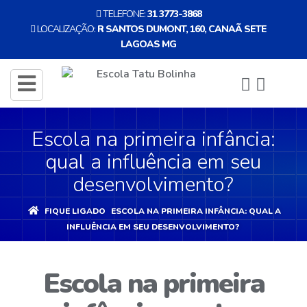
TELEFONE:
31 3773-3868
LOCALIZAÇÃO:
R SANTOS DUMONT, 160, CANAÃ SETE
LAGOAS MG
ENTRAR
CADASTRE-
toggle
SE
navigation
Escola na primeira infância:
INÍCIO
qual a influência em seu
A
desenvolvimento?
ESCOLA
FIQUE LIGADO
ESCOLA NA PRIMEIRA INFÂNCIA: QUAL A
INFLUÊNCIA EM SEU DESENVOLVIMENTO?
EDUCAÇÃO
INFANTIL
Escola na primeira
NOSSA