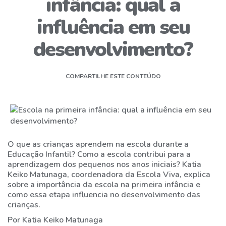
infância: qual a
ESTRUTURA
influência em seu
DIFERENCIAIS
desenvolvimento?
DO
TATU
COMPARTILHE ESTE CONTEÚDO
CALENDÁRIO
ATIVIDADES
NOTÍCIAS/ATUALIDADES
O que as crianças aprendem na escola durante a
NOSSOS
Educação Infantil? Como a escola contribui para a
EVENTOS
aprendizagem dos pequenos nos anos iniciais? Katia
Keiko Matunaga, coordenadora da Escola Viva, explica
sobre a importância da escola na primeira infância e
AGENDAR
como essa etapa influencia no desenvolvimento das
VISITA
crianças.
Por Katia Keiko Matunaga