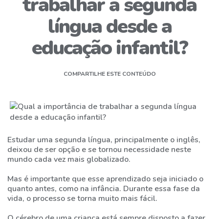
trabalhar a segunda
ESTRUTURA
língua desde a
DIFERENCIAIS
educação infantil?
DO
TATU
COMPARTILHE ESTE CONTEÚDO
CALENDÁRIO
ATIVIDADES
NOTÍCIAS/ATUALIDADES
Estudar uma segunda língua, principalmente o inglês,
NOSSOS
deixou de ser opção e se tornou necessidade neste
EVENTOS
mundo cada vez mais globalizado.
Mas é importante que esse aprendizado seja iniciado o
AGENDAR
quanto antes, como na infância. Durante essa fase da
VISITA
vida, o processo se torna muito mais fácil.
O cérebro de uma criança está sempre disposto a fazer