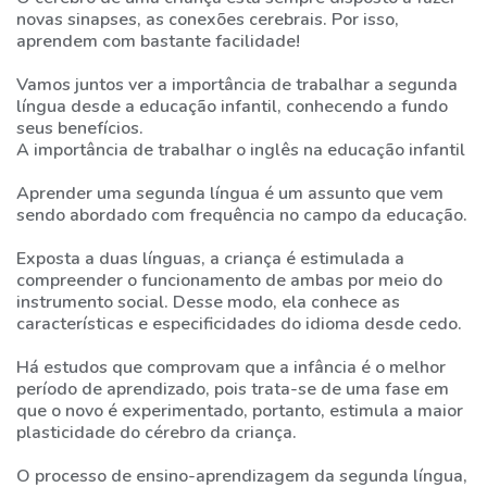
novas sinapses, as conexões cerebrais. Por isso,
FALE
aprendem com bastante facilidade!
COM
A
Vamos juntos ver a importância de trabalhar a segunda
GENTE
língua desde a educação infantil, conhecendo a fundo
seus benefícios.
A importância de trabalhar o inglês na educação infantil
31
3773-
Aprender uma segunda língua é um assunto que vem
3868
sendo abordado com frequência no campo da educação.
Exposta a duas línguas, a criança é estimulada a
CHAT
compreender o funcionamento de ambas por meio do
WHATSAPP
instrumento social. Desse modo, ela conhece as
características e especificidades do idioma desde cedo.
ENVIE-
Há estudos que comprovam que a infância é o melhor
NOS
período de aprendizado, pois trata-se de uma fase em
UMA
que o novo é experimentado, portanto, estimula a maior
MENSAGEM
plasticidade do cérebro da criança.
O processo de ensino-aprendizagem da segunda língua,