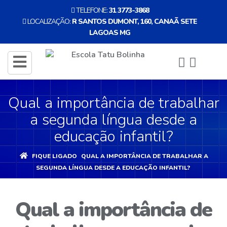
TELEFONE:
31 3773-3868
LOCALIZAÇÃO:
R SANTOS DUMONT, 160, CANAÃ SETE
LAGOAS MG
ENTRAR
CADASTRE-
toggle
SE
navigation
Qual a importância de trabalhar
INÍCIO
a segunda língua desde a
A
educação infantil?
ESCOLA
FIQUE LIGADO
QUAL A IMPORTÂNCIA DE TRABALHAR A
SEGUNDA LÍNGUA DESDE A EDUCAÇÃO INFANTIL?
EDUCAÇÃO
INFANTIL
Qual a importância de
NOSSA