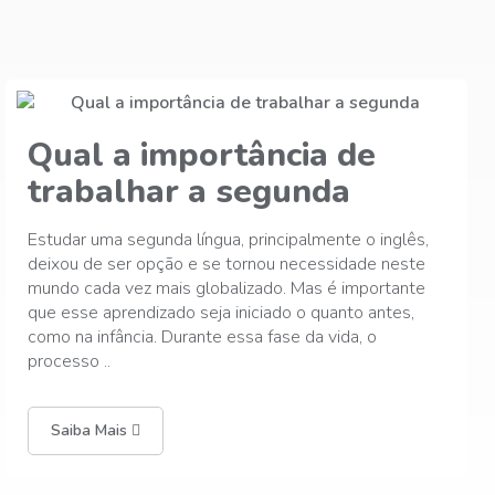
Bullying na Educação
Infantil: O que é e
Bullying na Educação Infantil: O que é e como lidarO
bullying é um problema grave que afeta muitas
crianças em idade escolar. É importante entender o
que é bullying, seus efeitos e como podemos prevenir
e lidar com essa situação.O que é bullying?Bullying é
um ..
Saiba Mais