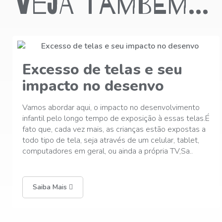
Veja também...
A Educação Infantil Vai
Muito Além de Uma
A Educação Infantil Vai Muito Além de Uma Segunda
s.É
LínguaFamília e Escola juntas formando indivíduos
 a
saudáveis, criativos e confiantes.A educação infantil 
uma das etapas mais significativas do
desenvolvimento humano. É nesse período, que
abrange os primeiros ..
Saiba Mais