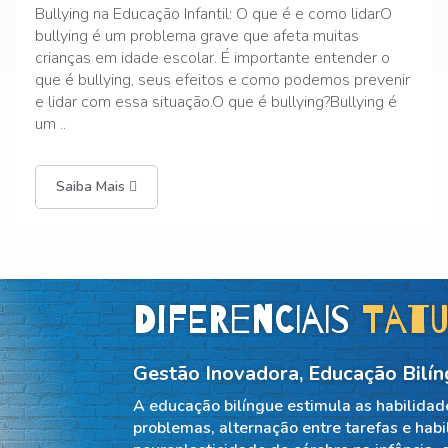
Instituições de Ensino InfantilVantagens das
MenoresUma instituição de ensino infantil menor pode
ter várias vantagens em relação a instituições maiores
“de rede”. Aqui estão algumas das
principais:Atendimento mais individualizado: Com
menos alunos, os profess..
Saiba Mais
Diferenciais
Tatu
Gestão Inovadora, Educação Bilí
A educação bilíngue estimula as habilidade
problemas, alternação entre tarefas e hab