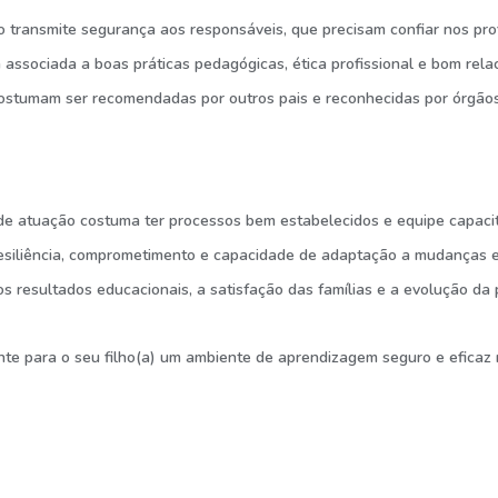
transmite segurança aos responsáveis, que precisam confiar nos profi
 associada a boas práticas pedagógicas, ética profissional e bom re
ostumam ser recomendadas por outros pais e reconhecidas por órgãos
 atuação costuma ter processos bem estabelecidos e equipe capacitad
esiliência, comprometimento e capacidade de adaptação a mudanças ed
os resultados educacionais, a satisfação das famílias e a evolução da
te para o seu filho(a) um ambiente de aprendizagem seguro e eficaz n