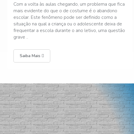
Bullying na Educação Infantil: O que é e como lidarO
bullying é um problema grave que afeta muitas
crianças em idade escolar. É importante entender o
que é bullying, seus efeitos e como podemos prevenir
e lidar com essa situação.O que é bullying?Bullying é
um ..
Saiba Mais