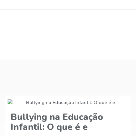
Família e Escola União
que faz a Diferenç