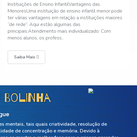
Vamos abordar aqui, o impacto no desenvolvimento
infantil pelo longo tempo de exposição à essas telas.É
fato que, cada vez mais, as crianças estão expostas a
todo tipo de tela, seja através de um celular, tablet,
computadores em geral, ou ainda a própria TV,Sa..
Saiba Mais
 Bolinha
ngue
s mentais, tais quais criatividade, resolução de
ilidade de concentração e memória. Devido à